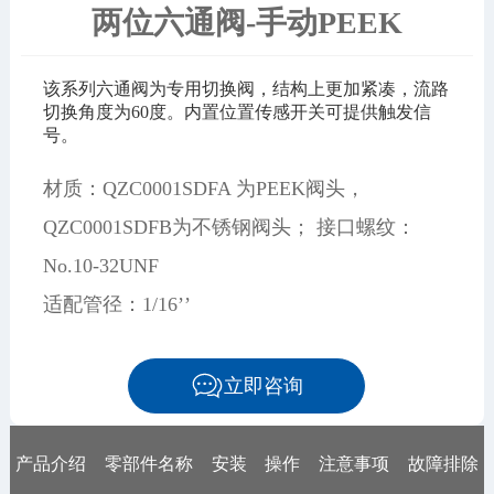
两位六通阀-手动PEEK
该系列六通阀为专用切换阀，结构上更加紧凑，流路
切换角度为60度。内置位置传感开关可提供触发信
号。
材质：QZC0001SDFA 为PEEK阀头，
QZC0001SDFB为不锈钢阀头； 接口螺纹：
No.10-32UNF
适配管径：1/16’’
立即咨询
产品介绍
零部件名称
安装
操作
注意事项
故障排除